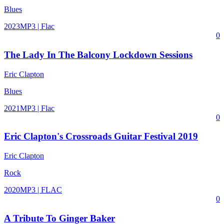
Blues
2023
MP3 | Flac
0
The Lady In The Balcony Lockdown Sessions
Eric Clapton
Blues
2021
MP3 | Flac
0
Eric Clapton's Crossroads Guitar Festival 2019
Eric Clapton
Rock
2020
MP3 | FLAC
0
A Tribute To Ginger Baker